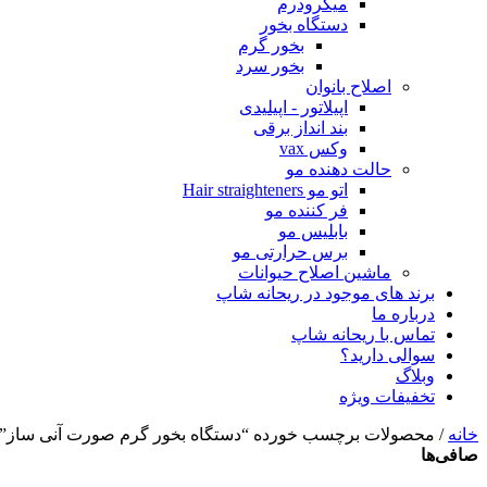
میکرودرم
دستگاه بخور
بخور گرم
بخور سرد
اصلاح بانوان
اپیلاتور - اپیلیدی
بند انداز برقی
وکس vax
حالت دهنده مو
اتو مو Hair straighteners
فر کننده مو
بابلیس مو
برس حرارتی مو
ماشین اصلاح حیوانات
برند های موجود در ریحانه شاپ
درباره ما
تماس با ریحانه شاپ
سوالی دارید؟
وبلاگ
تخفیفات ویژه
خانه
/ محصولات برچسب خورده “دستگاه بخور گرم صورت آنی ساز”
صافی‌ها