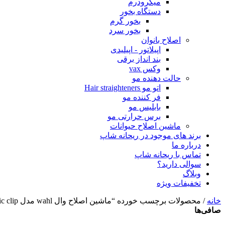
میکرودرم
دستگاه بخور
بخور گرم
بخور سرد
اصلاح بانوان
اپیلاتور - اپیلیدی
بند انداز برقی
وکس vax
حالت دهنده مو
اتو مو Hair straighteners
فر کننده مو
بابلیس مو
برس حرارتی مو
ماشین اصلاح حیوانات
برند های موجود در ریحانه شاپ
درباره ما
تماس با ریحانه شاپ
سوالی دارید؟
وبلاگ
تخفیفات ویژه
خانه
/ محصولات برچسب خورده “ماشین اصلاح وال wahl مدل magic clip برقی”
صافی‌ها