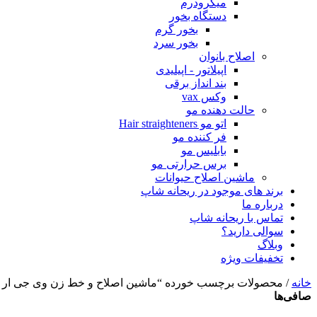
میکرودرم
دستگاه بخور
بخور گرم
بخور سرد
اصلاح بانوان
اپیلاتور - اپیلیدی
بند انداز برقی
وکس vax
حالت دهنده مو
اتو مو Hair straighteners
فر کننده مو
بابلیس مو
برس حرارتی مو
ماشین اصلاح حیوانات
برند های موجود در ریحانه شاپ
درباره ما
تماس با ریحانه شاپ
سوالی دارید؟
وبلاگ
تخفیفات ویژه
خانه
/ محصولات برچسب خورده “ماشین اصلاح و خط زن وی جی ار مدل 56
صافی‌ها