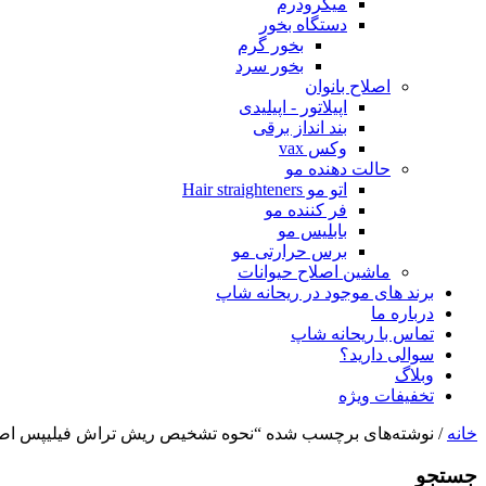
میکرودرم
دستگاه بخور
بخور گرم
بخور سرد
اصلاح بانوان
اپیلاتور - اپیلیدی
بند انداز برقی
وکس vax
حالت دهنده مو
اتو مو Hair straighteners
فر کننده مو
بابلیس مو
برس حرارتی مو
ماشین اصلاح حیوانات
برند های موجود در ریحانه شاپ
درباره ما
تماس با ریحانه شاپ
سوالی دارید؟
وبلاگ
تخفیفات ویژه
خانه
/ نوشته‌های برچسب شده “نحوه تشخیص ریش تراش فیلیپس اصل
جستجو